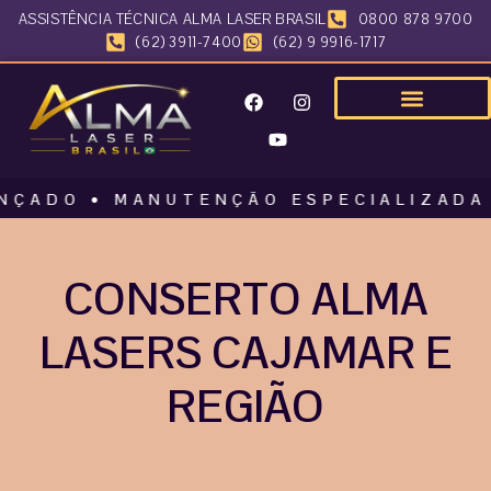
ASSISTÊNCIA TÉCNICA ALMA LASER BRASIL
0800 878 9700
(62) 3911-7400
(62) 9 9916-1717
O • MANUTENÇÃO ESPECIALIZADA • AL
CONSERTO ALMA
LASERS CAJAMAR E
REGIÃO