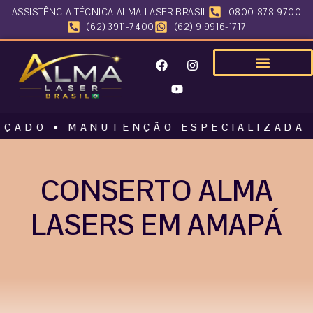
ASSISTÊNCIA TÉCNICA ALMA LASER BRASIL
0800 878 9700
(62) 3911-7400
(62) 9 9916-1717
 • MANUTENÇÃO ESPECIALIZADA • ALM
CONSERTO ALMA
LASERS EM AMAPÁ