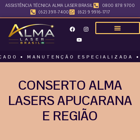
ASSISTÊNCIA TÉCNICA ALMA LASER BRASIL
0800 878 9700
(62) 3911-7400
(62) 9 9916-1717
• MANUTENÇÃO ESPECIALIZADA • ALMA
CONSERTO ALMA
LASERS APUCARANA
E REGIÃO