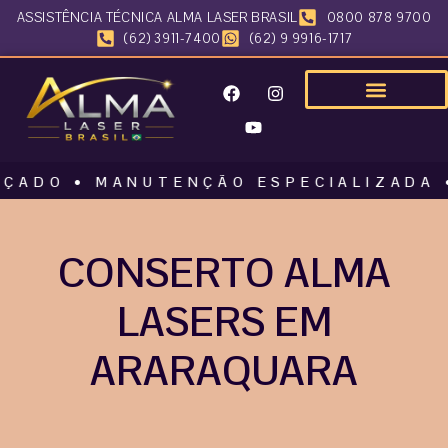
ASSISTÊNCIA TÉCNICA ALMA LASER BRASIL
0800 878 9700
(62) 3911-7400
(62) 9 9916-1717
 • MANUTENÇÃO ESPECIALIZADA • ALM
CONSERTO ALMA
LASERS EM
ARARAQUARA