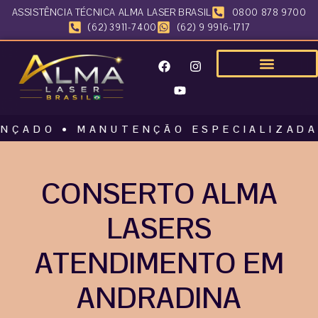
ASSISTÊNCIA TÉCNICA ALMA LASER BRASIL
0800 878 9700
(62) 3911-7400
(62) 9 9916-1717
O • MANUTENÇÃO ESPECIALIZADA • AL
CONSERTO ALMA
LASERS
ATENDIMENTO EM
ANDRADINA