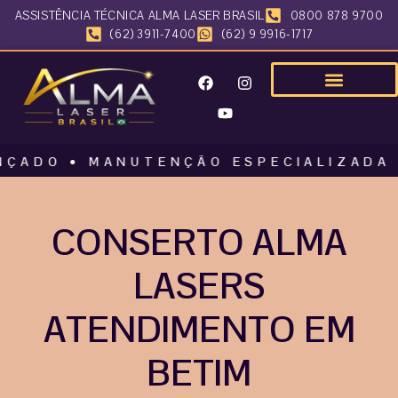
ASSISTÊNCIA TÉCNICA ALMA LASER BRASIL
0800 878 9700
(62) 3911-7400
(62) 9 9916-1717
O • MANUTENÇÃO ESPECIALIZADA • ALM
CONSERTO ALMA
LASERS
ATENDIMENTO EM
BETIM