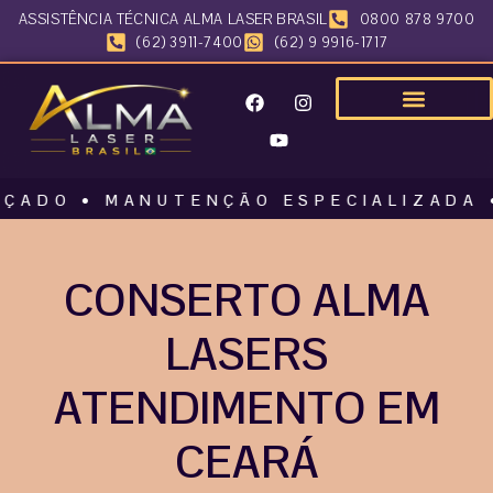
ASSISTÊNCIA TÉCNICA ALMA LASER BRASIL
0800 878 9700
(62) 3911-7400
(62) 9 9916-1717
 • MANUTENÇÃO ESPECIALIZADA • ALM
CONSERTO ALMA
LASERS
ATENDIMENTO EM
CEARÁ