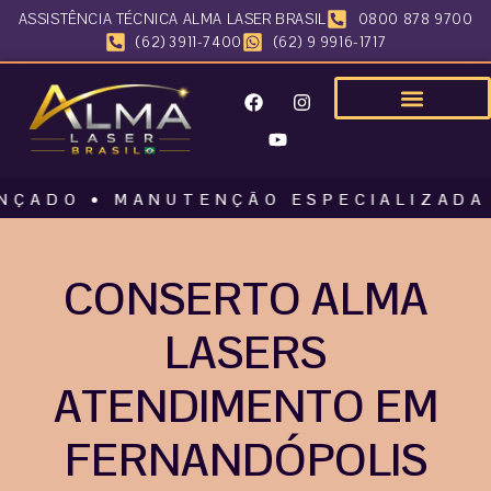
ASSISTÊNCIA TÉCNICA ALMA LASER BRASIL
0800 878 9700
(62) 3911-7400
(62) 9 9916-1717
O • MANUTENÇÃO ESPECIALIZADA • AL
CONSERTO ALMA
LASERS
ATENDIMENTO EM
FERNANDÓPOLIS