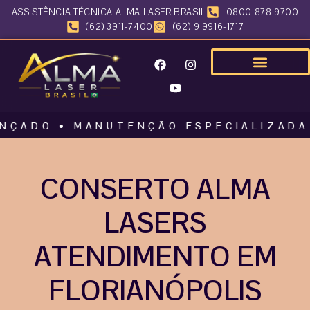
ASSISTÊNCIA TÉCNICA ALMA LASER BRASIL
0800 878 9700
(62) 3911-7400
(62) 9 9916-1717
O • MANUTENÇÃO ESPECIALIZADA • ALM
CONSERTO ALMA
LASERS
ATENDIMENTO EM
FLORIANÓPOLIS