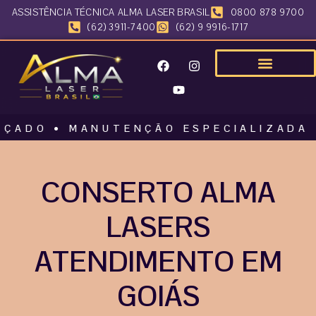
ASSISTÊNCIA TÉCNICA ALMA LASER BRASIL
0800 878 9700
(62) 3911-7400
(62) 9 9916-1717
 • MANUTENÇÃO ESPECIALIZADA • ALM
CONSERTO ALMA
LASERS
ATENDIMENTO EM
GOIÁS