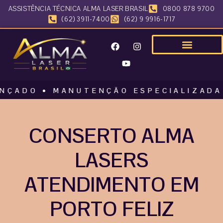
ASSISTÊNCIA TÉCNICA ALMA LASER BRASIL
0800 878 9700
(62) 3911-7400
(62) 9 9916-1717
O • MANUTENÇÃO ESPECIALIZADA • AL
CONSERTO ALMA
LASERS
ATENDIMENTO EM
PORTO FELIZ