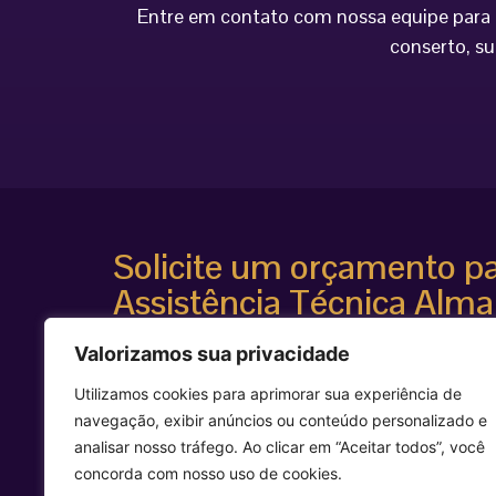
Entre em contato com nossa equipe para o
conserto, su
Solicite um orçamento p
Assistência Técnica Alma
Atendimento especializado
Valorizamos sua privacidade
Diagnóstico técnico avançado
Suporte para equipamentos estéticos de alta te
Utilizamos cookies para aprimorar sua experiência de
Agilidade e segurança técnica
navegação, exibir anúncios ou conteúdo personalizado e
Entre em contato agora mesmo e solicite uma avalia
analisar nosso tráfego. Ao clicar em “Aceitar todos”, você
equipamento Alma Laser.
concorda com nosso uso de cookies.