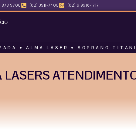
 878 9700
(62) 3911-7400
(62) 9 9916-1717
ÍCIO
LMA LASER • SOPRANO TITANIUM • HAR
 LASERS ATENDIMENTO