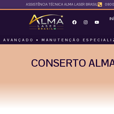
ASSISTÊNCIA TÉCNICA ALMA LASER BRASIL
0800
IN
DO • MANUTENÇÃO ESPECIALIZADA • A
CONSERTO ALMA