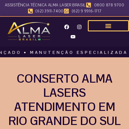
ASSISTÊNCIA TÉCNICA ALMA LASER BRASIL
0800 878 9700
(62) 3911-7400
(62) 9 9916-1717
O • MANUTENÇÃO ESPECIALIZADA • ALM
CONSERTO ALMA
LASERS
ATENDIMENTO EM
RIO GRANDE DO SUL