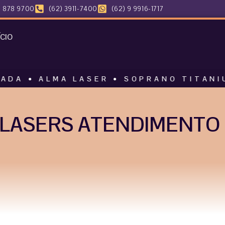
 878 9700
(62) 3911-7400
(62) 9 9916-1717
ÍCIO
MA LASER • SOPRANO TITANIUM • HAR
LASERS ATENDIMENTO