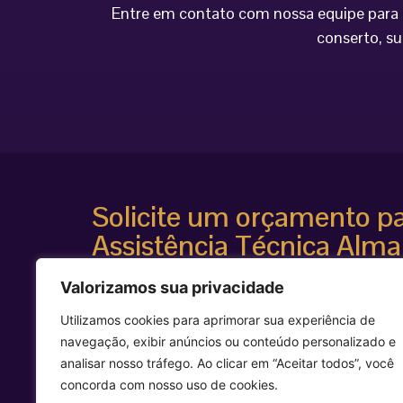
Entre em contato com nossa equipe para o
conserto, su
Solicite um orçamento p
Assistência Técnica Alma
Atendimento especializado
Valorizamos sua privacidade
Diagnóstico técnico avançado
Suporte para equipamentos estéticos de alta te
Utilizamos cookies para aprimorar sua experiência de
Agilidade e segurança técnica
navegação, exibir anúncios ou conteúdo personalizado e
Entre em contato agora mesmo e solicite uma avalia
analisar nosso tráfego. Ao clicar em “Aceitar todos”, você
equipamento Alma Laser.
concorda com nosso uso de cookies.