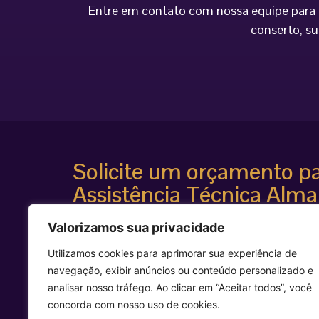
Entre em contato com nossa equipe para o
conserto, su
Solicite um orçamento p
Assistência Técnica Alma
Atendimento especializado
Valorizamos sua privacidade
Diagnóstico técnico avançado
Suporte para equipamentos estéticos de alta te
Utilizamos cookies para aprimorar sua experiência de
Agilidade e segurança técnica
navegação, exibir anúncios ou conteúdo personalizado e
Entre em contato agora mesmo e solicite uma avalia
analisar nosso tráfego. Ao clicar em “Aceitar todos”, você
equipamento Alma Laser.
concorda com nosso uso de cookies.