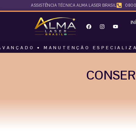
ASSISTÊNCIA TÉCNICA ALMA LASER BRASIL
0800
IN
O • MANUTENÇÃO ESPECIALIZADA • AL
CONSER