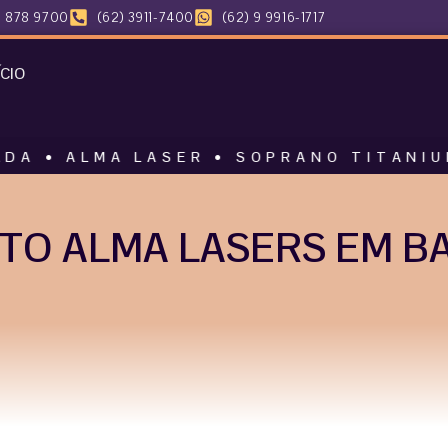
 878 9700
(62) 3911-7400
(62) 9 9916-1717
ÍCIO
MA LASER • SOPRANO TITANIUM • HARM
TO ALMA LASERS EM B