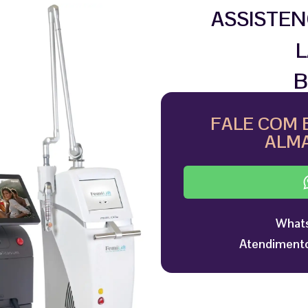
ASSISTEN
L
B
FALE COM 
ALMA
Whats
Atendimento