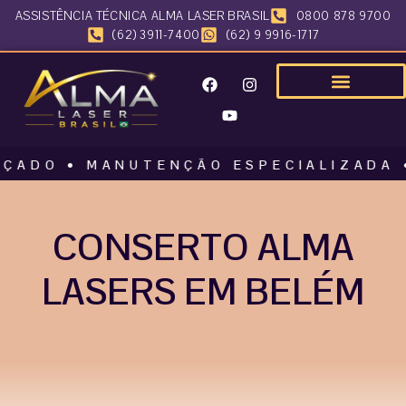
ASSISTÊNCIA TÉCNICA ALMA LASER BRASIL
0800 878 9700
(62) 3911-7400
(62) 9 9916-1717
 • MANUTENÇÃO ESPECIALIZADA • ALM
CONSERTO ALMA
LASERS EM BELÉM