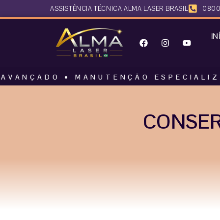
ASSISTÊNCIA TÉCNICA ALMA LASER BRASIL
0800
IN
O • MANUTENÇÃO ESPECIALIZADA • AL
CONSER