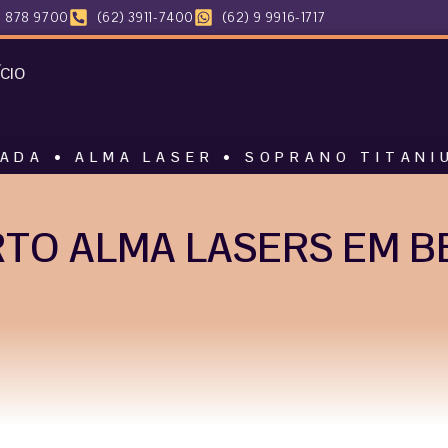
 878 9700
(62) 3911-7400
(62) 9 9916-1717
ÍCIO
MA LASER • SOPRANO TITANIUM • HARM
TO ALMA LASERS EM B