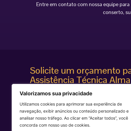
Entre em contato com nossa equipe para o
conserto, su
Solicite um orçamento p
Assistência Técnica Alma
Atendimento especializado
Valorizamos sua privacidade
Diagnóstico técnico avançado
Suporte para equipamentos estéticos de alta te
Utilizamos cookies para aprimorar sua experiência de
Agilidade e segurança técnica
navegação, exibir anúncios ou conteúdo personalizado e
Entre em contato agora mesmo e solicite uma avalia
analisar nosso tráfego. Ao clicar em “Aceitar todos”, você
equipamento Alma Laser.
concorda com nosso uso de cookies.