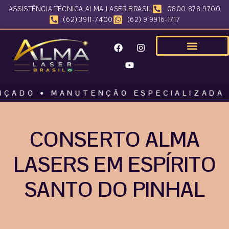
ASSISTÊNCIA TÉCNICA ALMA LASER BRASIL
0800 878 9700
(62) 3911-7400
(62) 9 9916-1717
O • MANUTENÇÃO ESPECIALIZADA • ALM
CONSERTO ALMA
LASERS EM ESPÍRITO
SANTO DO PINHAL