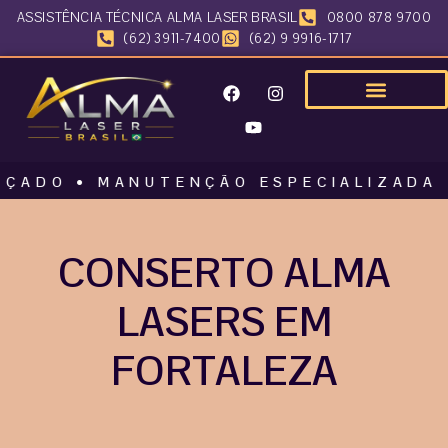
ASSISTÊNCIA TÉCNICA ALMA LASER BRASIL
0800 878 9700
(62) 3911-7400
(62) 9 9916-1717
O • MANUTENÇÃO ESPECIALIZADA • ALM
CONSERTO ALMA
LASERS EM
FORTALEZA