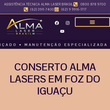
ASSISTÊNCIA TÉCNICA ALMA LASER BRASIL
0800 878 9700
(62) 3911-7400
(62) 9 9916-1717
O • MANUTENÇÃO ESPECIALIZADA • ALM
CONSERTO ALMA
LASERS EM FOZ DO
IGUAÇU