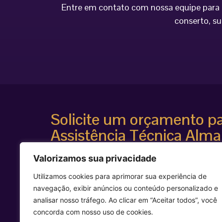
Entre em contato com nossa equipe para o
conserto, su
Solicite um orçamento p
Assistência Técnica Alma
Atendimento especializado
Valorizamos sua privacidade
Diagnóstico técnico avançado
Suporte para equipamentos estéticos de alta te
Utilizamos cookies para aprimorar sua experiência de
Agilidade e segurança técnica
navegação, exibir anúncios ou conteúdo personalizado e
Entre em contato agora mesmo e solicite uma avalia
analisar nosso tráfego. Ao clicar em “Aceitar todos”, você
equipamento Alma Laser.
concorda com nosso uso de cookies.