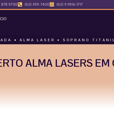
 878 9700
(62) 3911-7400
(62) 9 9916-1717
ÍCIO
MA LASER • SOPRANO TITANIUM • HAR
RTO ALMA LASERS EM