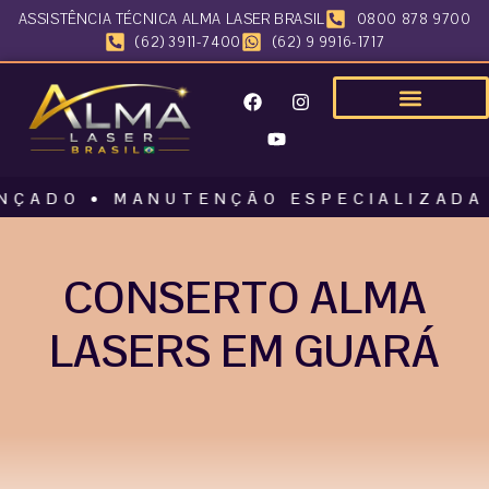
ASSISTÊNCIA TÉCNICA ALMA LASER BRASIL
0800 878 9700
(62) 3911-7400
(62) 9 9916-1717
O • MANUTENÇÃO ESPECIALIZADA • AL
CONSERTO ALMA
LASERS EM GUARÁ