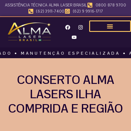
ASSISTÊNCIA TÉCNICA ALMA LASER BRASIL
0800 878 9700
(62) 3911-7400
(62) 9 9916-1717
 MANUTENÇÃO ESPECIALIZADA • ALMA 
CONSERTO ALMA
LASERS ILHA
COMPRIDA E REGIÃO