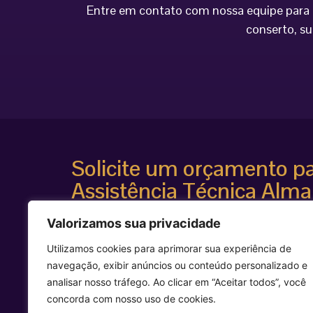
Entre em contato com nossa equipe para o
conserto, su
Solicite um orçamento p
Assistência Técnica Alma
Atendimento especializado
Valorizamos sua privacidade
Diagnóstico técnico avançado
Suporte para equipamentos estéticos de alta te
Utilizamos cookies para aprimorar sua experiência de
Agilidade e segurança técnica
navegação, exibir anúncios ou conteúdo personalizado e
Entre em contato agora mesmo e solicite uma avalia
analisar nosso tráfego. Ao clicar em “Aceitar todos”, você
equipamento Alma Laser.
concorda com nosso uso de cookies.