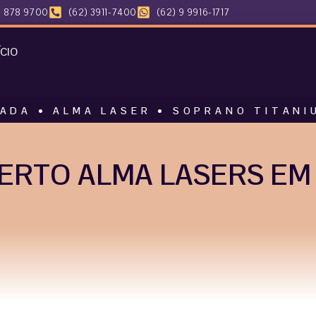
 878 9700
(62) 3911-7400
(62) 9 9916-1717
ÍCIO
MA LASER • SOPRANO TITANIUM • HAR
RTO ALMA LASERS EM 