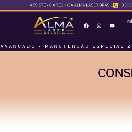
ASSISTÊNCIA TÉCNICA ALMA LASER BRASIL
0800
IN
DO • MANUTENÇÃO ESPECIALIZADA • AL
CONSE