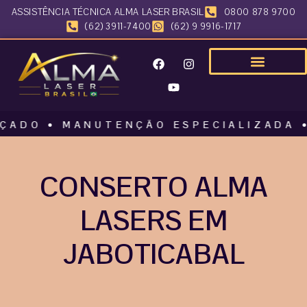
ASSISTÊNCIA TÉCNICA ALMA LASER BRASIL
0800 878 9700
(62) 3911-7400
(62) 9 9916-1717
 • MANUTENÇÃO ESPECIALIZADA • ALM
CONSERTO ALMA
LASERS EM
JABOTICABAL