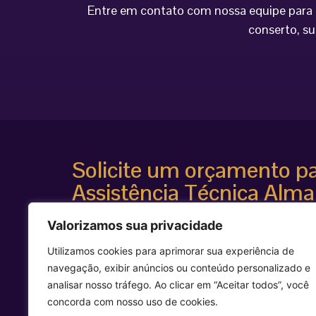
Entre em contato com nossa equipe para o
conserto, su
Solicite um orçamento p
Assistência Técnica Alma
Atendimento especializado
Valorizamos sua privacidade
Diagnóstico técnico avançado
Suporte para equipamentos estéticos de alta te
Utilizamos cookies para aprimorar sua experiência de
Agilidade e segurança técnica
navegação, exibir anúncios ou conteúdo personalizado e
Entre em contato agora mesmo e solicite uma avalia
analisar nosso tráfego. Ao clicar em “Aceitar todos”, você
equipamento Alma Laser.
concorda com nosso uso de cookies.