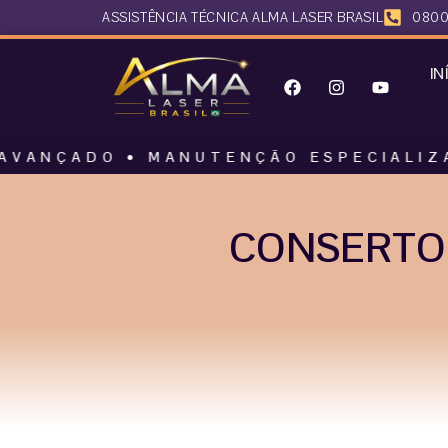
ASSISTÊNCIA TÉCNICA ALMA LASER BRASIL
0800
IN
O • MANUTENÇÃO ESPECIALIZADA • AL
CONSERTO 