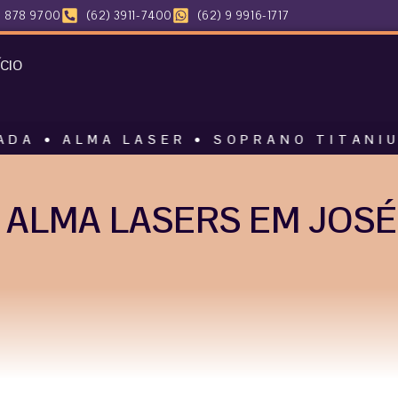
 878 9700
(62) 3911-7400
(62) 9 9916-1717
ÍCIO
MA LASER • SOPRANO TITANIUM • HARM
ALMA LASERS EM JOSÉ