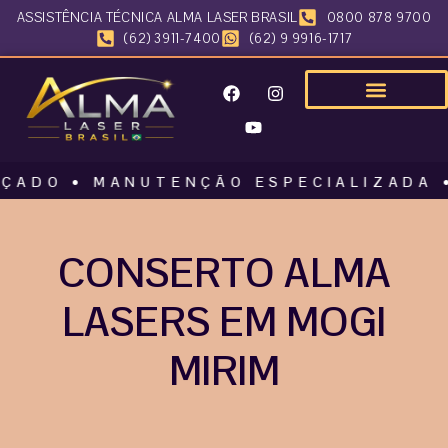
ASSISTÊNCIA TÉCNICA ALMA LASER BRASIL
0800 878 9700
(62) 3911-7400
(62) 9 9916-1717
 • MANUTENÇÃO ESPECIALIZADA • ALM
CONSERTO ALMA
LASERS EM MOGI
MIRIM