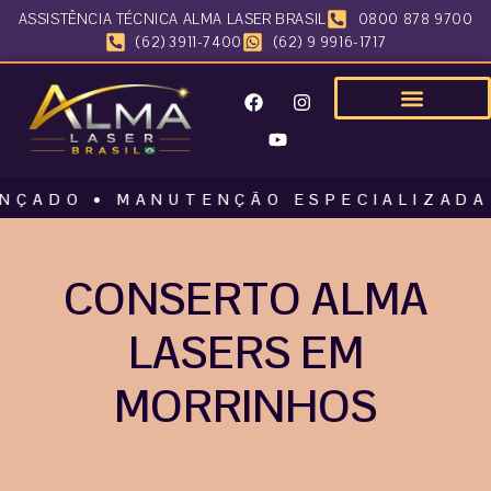
ASSISTÊNCIA TÉCNICA ALMA LASER BRASIL
0800 878 9700
(62) 3911-7400
(62) 9 9916-1717
O • MANUTENÇÃO ESPECIALIZADA • AL
CONSERTO ALMA
LASERS EM
MORRINHOS