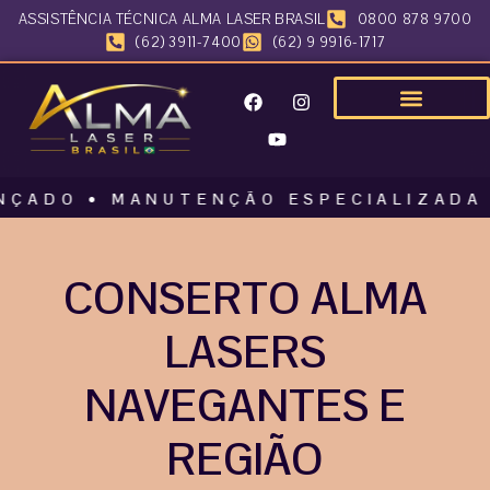
ASSISTÊNCIA TÉCNICA ALMA LASER BRASIL
0800 878 9700
(62) 3911-7400
(62) 9 9916-1717
O • MANUTENÇÃO ESPECIALIZADA • ALM
CONSERTO ALMA
LASERS
NAVEGANTES E
REGIÃO