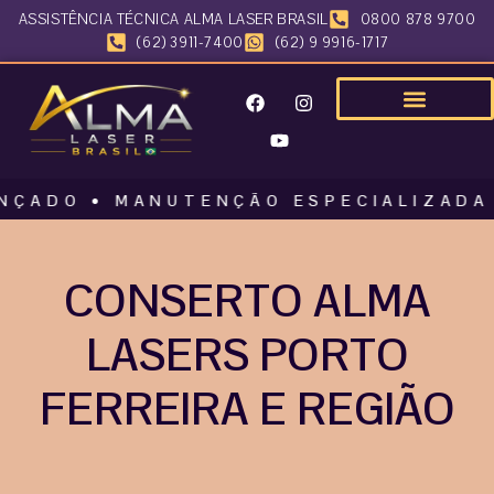
ASSISTÊNCIA TÉCNICA ALMA LASER BRASIL
0800 878 9700
(62) 3911-7400
(62) 9 9916-1717
O • MANUTENÇÃO ESPECIALIZADA • AL
CONSERTO ALMA
LASERS PORTO
FERREIRA E REGIÃO