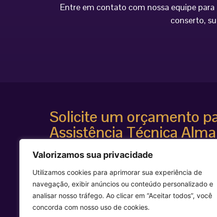
Entre em contato com nossa equipe para o
conserto, su
Solicite um orçamento p
Assistência Técnica Alma
Atendimento especializado
Valorizamos sua privacidade
Diagnóstico técnico avançado
Suporte para equipamentos estéticos de alta te
Utilizamos cookies para aprimorar sua experiência de
Agilidade e segurança técnica
navegação, exibir anúncios ou conteúdo personalizado e
Entre em contato agora mesmo e solicite uma avalia
analisar nosso tráfego. Ao clicar em “Aceitar todos”, você
equipamento Alma Laser.
concorda com nosso uso de cookies.