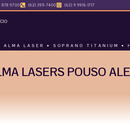
 878 9700
(62) 3911-7400
(62) 9 9916-1717
ÍCIO
ASER • SOPRANO TITANIUM • HARMONY 
MA LASERS POUSO ALE