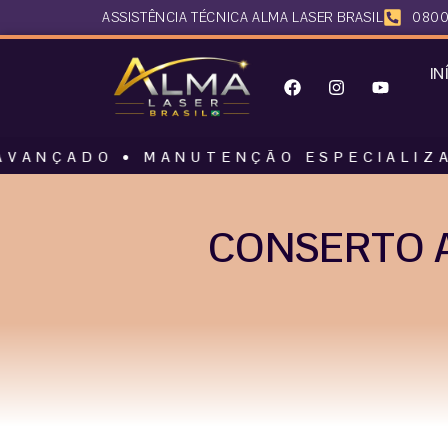
ASSISTÊNCIA TÉCNICA ALMA LASER BRASIL
0800
IN
O • MANUTENÇÃO ESPECIALIZADA • AL
CONSERTO A