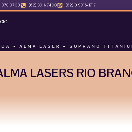
 878 9700
(62) 3911-7400
(62) 9 9916-1717
ÍCIO
MA LASER • SOPRANO TITANIUM • HARM
LMA LASERS RIO BRAN