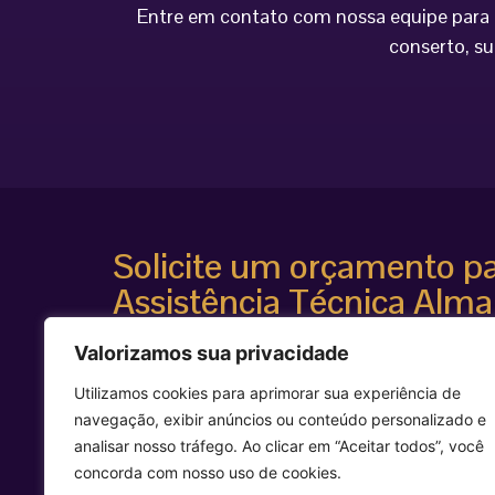
Entre em contato com nossa equipe para o
conserto, su
Solicite um orçamento p
Assistência Técnica Alma
Atendimento especializado
Valorizamos sua privacidade
Diagnóstico técnico avançado
Suporte para equipamentos estéticos de alta te
Utilizamos cookies para aprimorar sua experiência de
Agilidade e segurança técnica
navegação, exibir anúncios ou conteúdo personalizado e
Entre em contato agora mesmo e solicite uma avalia
analisar nosso tráfego. Ao clicar em “Aceitar todos”, você
equipamento Alma Laser.
concorda com nosso uso de cookies.