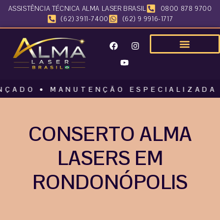
ASSISTÊNCIA TÉCNICA ALMA LASER BRASIL
0800 878 9700
(62) 3911-7400
(62) 9 9916-1717
O • MANUTENÇÃO ESPECIALIZADA • ALM
CONSERTO ALMA
LASERS EM
RONDONÓPOLIS