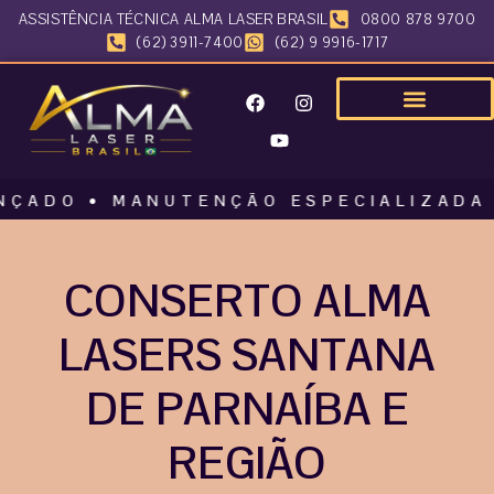
ASSISTÊNCIA TÉCNICA ALMA LASER BRASIL
0800 878 9700
(62) 3911-7400
(62) 9 9916-1717
O • MANUTENÇÃO ESPECIALIZADA • ALM
CONSERTO ALMA
LASERS SANTANA
DE PARNAÍBA E
REGIÃO