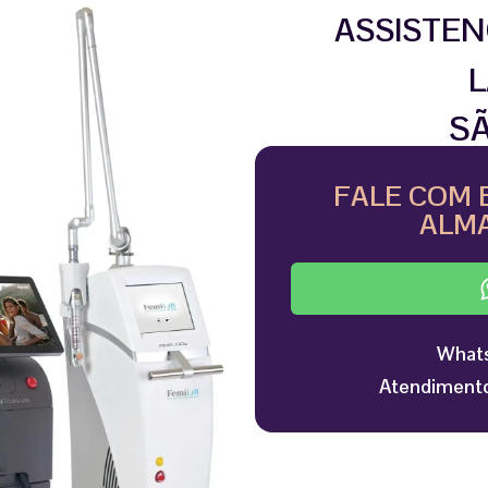
ASSISTEN
L
S
FALE COM 
ALMA
Whats
Atendimento