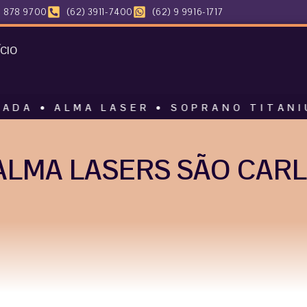
 878 9700
(62) 3911-7400
(62) 9 9916-1717
ÍCIO
MA LASER • SOPRANO TITANIUM • HAR
LMA LASERS SÃO CARL