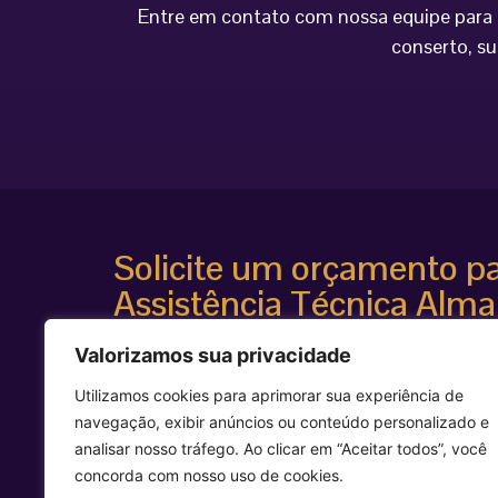
Entre em contato com nossa equipe para o
conserto, su
Solicite um orçamento p
Assistência Técnica Alma
Atendimento especializado
Valorizamos sua privacidade
Diagnóstico técnico avançado
Suporte para equipamentos estéticos de alta te
Utilizamos cookies para aprimorar sua experiência de
Agilidade e segurança técnica
navegação, exibir anúncios ou conteúdo personalizado e
Entre em contato agora mesmo e solicite uma avalia
analisar nosso tráfego. Ao clicar em “Aceitar todos”, você
equipamento Alma Laser.
concorda com nosso uso de cookies.