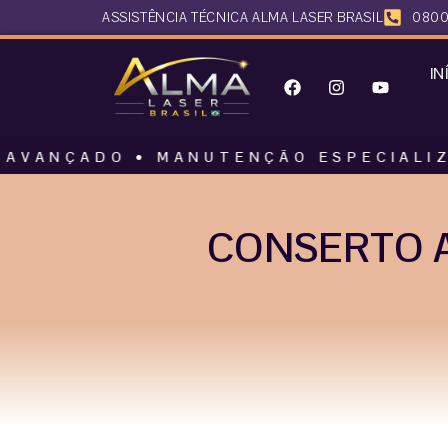
ASSISTÊNCIA TÉCNICA ALMA LASER BRASIL
0800
IN
DO • MANUTENÇÃO ESPECIALIZADA • AL
CONSERTO A