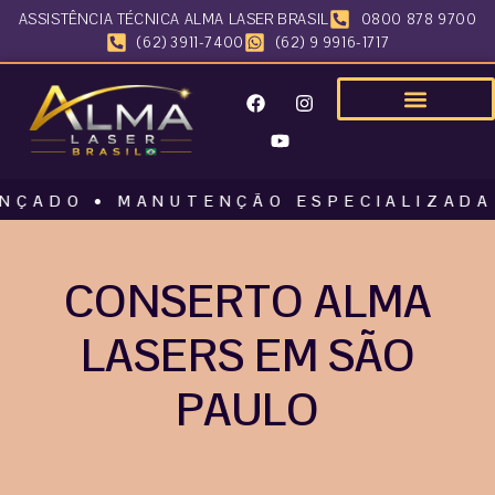
ASSISTÊNCIA TÉCNICA ALMA LASER BRASIL
0800 878 9700
(62) 3911-7400
(62) 9 9916-1717
O • MANUTENÇÃO ESPECIALIZADA • AL
CONSERTO ALMA
LASERS EM SÃO
PAULO