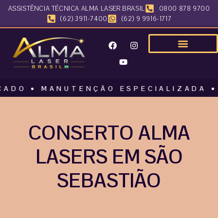
ASSISTÊNCIA TÉCNICA ALMA LASER BRASIL
0800 878 9700
(62) 3911-7400
(62) 9 9916-1717
• MANUTENÇÃO ESPECIALIZADA • ALMA
CONSERTO ALMA
LASERS EM SÃO
SEBASTIÃO