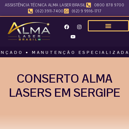
ASSISTÊNCIA TÉCNICA ALMA LASER BRASIL
0800 878 9700
(62) 3911-7400
(62) 9 9916-1717
O • MANUTENÇÃO ESPECIALIZADA • AL
CONSERTO ALMA
LASERS EM SERGIPE