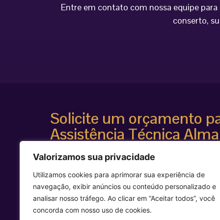
Entre em contato com nossa equipe para o
conserto, su
Solicite um orçamento p
Assistência Técnica Alma
Atendimento especializado
Valorizamos sua privacidade
Diagnóstico técnico avançado
Suporte para equipamentos estéticos de alta te
Utilizamos cookies para aprimorar sua experiência de
Agilidade e segurança técnica
navegação, exibir anúncios ou conteúdo personalizado e
Entre em contato agora mesmo e solicite uma avalia
analisar nosso tráfego. Ao clicar em “Aceitar todos”, você
equipamento Alma Laser.
concorda com nosso uso de cookies.