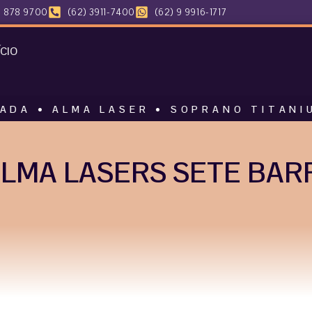
 878 9700
(62) 3911-7400
(62) 9 9916-1717
ÍCIO
MA LASER • SOPRANO TITANIUM • HAR
LMA LASERS SETE BARR