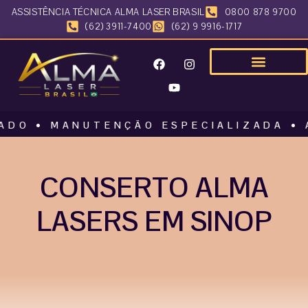
ASSISTÊNCIA TÉCNICA ALMA LASER BRASIL
0800 878 9700
(62) 3911-7400
(62) 9 9916-1717
• MANUTENÇÃO ESPECIALIZADA • ALMA 
CONSERTO ALMA
LASERS EM SINOP