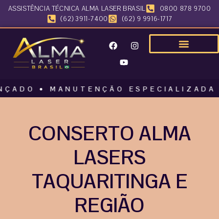
ASSISTÊNCIA TÉCNICA ALMA LASER BRASIL
0800 878 9700
(62) 3911-7400
(62) 9 9916-1717
O • MANUTENÇÃO ESPECIALIZADA • ALM
CONSERTO ALMA
LASERS
TAQUARITINGA E
REGIÃO