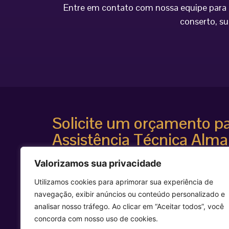
Entre em contato com nossa equipe para o
conserto, su
Solicite um orçamento p
Assistência Técnica Alma
Atendimento especializado
Valorizamos sua privacidade
Diagnóstico técnico avançado
Suporte para equipamentos estéticos de alta te
Utilizamos cookies para aprimorar sua experiência de
Agilidade e segurança técnica
navegação, exibir anúncios ou conteúdo personalizado e
Entre em contato agora mesmo e solicite uma avalia
analisar nosso tráfego. Ao clicar em “Aceitar todos”, você
equipamento Alma Laser.
concorda com nosso uso de cookies.