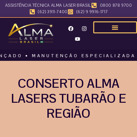
ASSISTÊNCIA TÉCNICA ALMA LASER BRASIL
0800 878 9700
(62) 3911-7400
(62) 9 9916-1717
O • MANUTENÇÃO ESPECIALIZADA • AL
CONSERTO ALMA
LASERS TUBARÃO E
REGIÃO