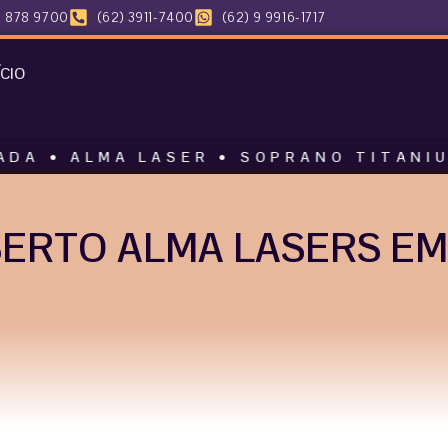
 878 9700
(62) 3911-7400
(62) 9 9916-1717
ÍCIO
MA LASER • SOPRANO TITANIUM • HARM
ERTO ALMA LASERS EM