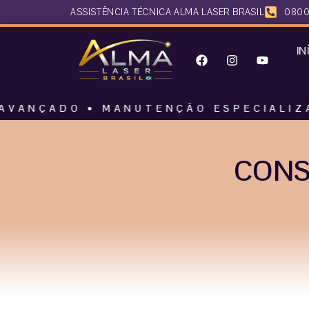
ASSISTÊNCIA TÉCNICA ALMA LASER BRASIL
0800
IN
O • MANUTENÇÃO ESPECIALIZADA • AL
CONS