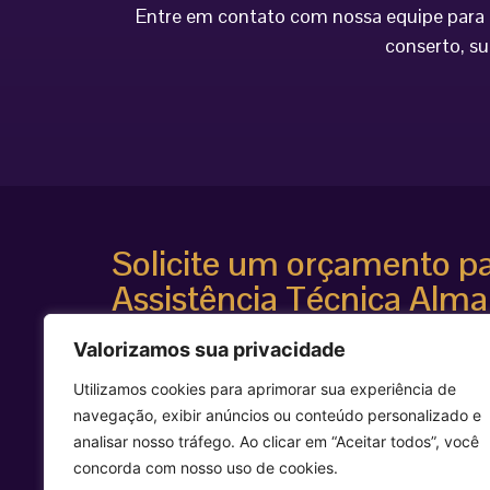
Entre em contato com nossa equipe para o
conserto, su
Solicite um orçamento p
Assistência Técnica Alma
Atendimento especializado
Valorizamos sua privacidade
Diagnóstico técnico avançado
Suporte para equipamentos estéticos de alta te
Utilizamos cookies para aprimorar sua experiência de
Agilidade e segurança técnica
navegação, exibir anúncios ou conteúdo personalizado e
Entre em contato agora mesmo e solicite uma avalia
analisar nosso tráfego. Ao clicar em “Aceitar todos”, você
equipamento Alma Laser.
concorda com nosso uso de cookies.