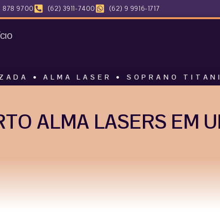
 878 9700
(62) 3911-7400
(62) 9 9916-1717
ÍCIO
LMA LASER • SOPRANO TITANIUM • HAR
TO ALMA LASERS EM 