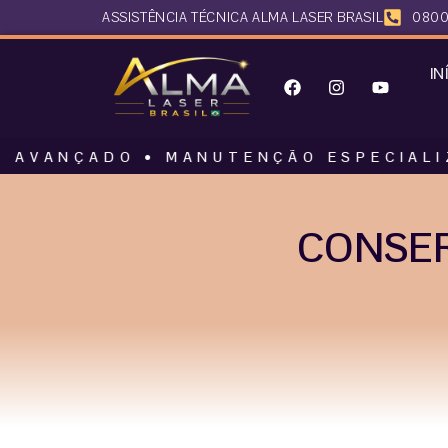
ASSISTÊNCIA TÉCNICA ALMA LASER BRASIL
0800
IN
DO • MANUTENÇÃO ESPECIALIZADA • A
CONSER