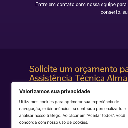
Entre em contato com nossa equipe para o
conserto, su
Solicite um orçamento p
Assistência Técnica Alma
Atendimento especializado
Valorizamos sua privacidade
Diagnóstico técnico avançado
Suporte para equipamentos estéticos de alta te
Utilizamos cookies para aprimorar sua experiência de
Agilidade e segurança técnica
navegação, exibir anúncios ou conteúdo personalizado e
Entre em contato agora mesmo e solicite uma avalia
analisar nosso tráfego. Ao clicar em “Aceitar todos”, você
equipamento Alma Laser.
concorda com nosso uso de cookies.