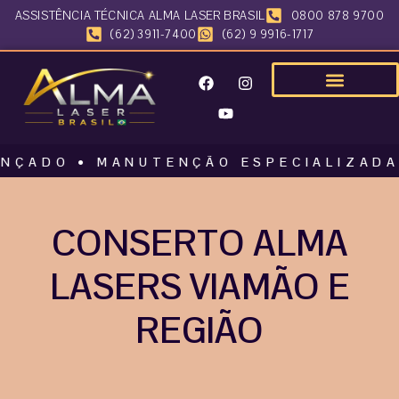
ASSISTÊNCIA TÉCNICA ALMA LASER BRASIL
0800 878 9700
(62) 3911-7400
(62) 9 9916-1717
O • MANUTENÇÃO ESPECIALIZADA • AL
CONSERTO ALMA
LASERS VIAMÃO E
REGIÃO