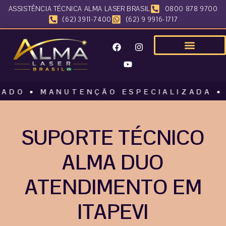
ASSISTÊNCIA TÉCNICA ALMA LASER BRASIL
0800 878 9700
(62) 3911-7400
(62) 9 9916-1717
 • MANUTENÇÃO ESPECIALIZADA • ALMA
SUPORTE TÉCNICO
ALMA DUO
ATENDIMENTO EM
ITAPEVI