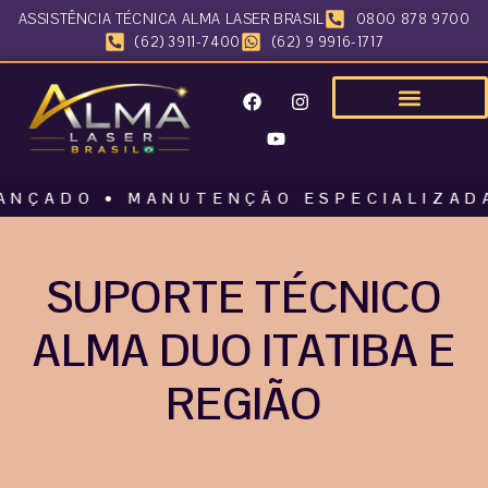
ASSISTÊNCIA TÉCNICA ALMA LASER BRASIL
0800 878 9700
(62) 3911-7400
(62) 9 9916-1717
ADO • MANUTENÇÃO ESPECIALIZADA • A
SUPORTE TÉCNICO
ALMA DUO ITATIBA E
REGIÃO